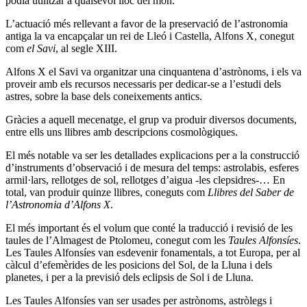
podia utilitzar a qualsevol lloc del món.
L’actuació més rellevant a favor de la preservació de l’astronomia
antiga la va encapçalar un rei de Lleó i Castella, Alfons X, conegut
com
el Savi
, al segle XIII.
Alfons X el Savi va organitzar una cinquantena d’astrònoms, i els va
proveir amb els recursos necessaris per dedicar-se a l’estudi dels
astres, sobre la base dels coneixements antics.
Gràcies a aquell mecenatge, el grup va produir diversos documents,
entre ells uns llibres amb descripcions cosmològiques.
El més notable va ser les detallades explicacions per a la construcció
d’instruments d’observació i de mesura del temps: astrolabis, esferes
armil·lars, rellotges de sol, rellotges d’aigua -les clepsidres-… En
total, van produir quinze llibres, coneguts com
Llibres del Saber de
l’Astronomia d’Alfons X
.
El més important és el volum que conté la traducció i revisió de les
taules de l’Almagest de Ptolomeu, conegut com les
Taules Alfonsíes
.
Les Taules Alfonsíes van esdevenir fonamentals, a tot Europa, per al
càlcul d’efemèrides de les posicions del Sol, de la Lluna i dels
planetes, i per a la previsió dels eclipsis de Sol i de Lluna.
Les Taules Alfonsíes van ser usades per astrònoms, astròlegs i