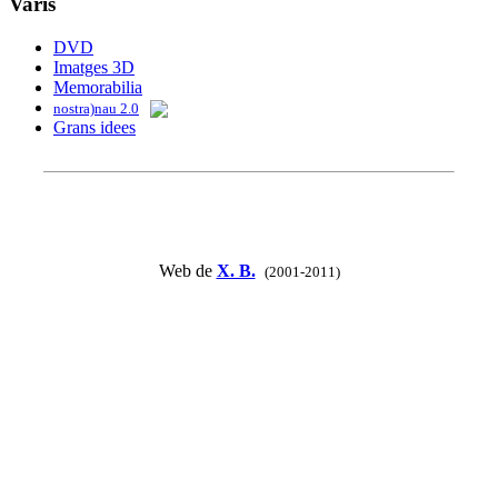
Varis
DVD
Imatges 3D
Memorabilia
nostra)nau 2.0
Grans idees
Web de
X. B.
(2001-2011)