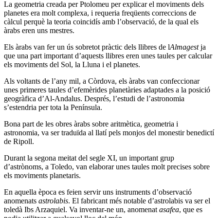
La geometria creada per Ptolomeu per explicar el moviments dels
planetes era molt complexa, i requeria freqüents correccions de
càlcul perquè la teoria coincidís amb l’observació, de la qual els
àrabs eren uns mestres.
Els àrabs van fer un ús sobretot pràctic dels llibres de l
Almagest
ja
que una part important d’aquests llibres eren unes taules per calcular
els moviments del Sol, la Lluna i el planetes.
Als voltants de l’any mil, a Còrdova, els àrabs van confeccionar
unes primeres taules d’efemèrides planetàries adaptades a la posició
geogràfica d’Al-Andalus. Després, l’estudi de l’astronomia
s’estendria per tota la Península.
Bona part de les obres àrabs sobre aritmètica, geometria i
astronomia, va ser traduïda al llatí pels monjos del monestir benedictí
de Ripoll.
Durant la segona meitat del segle XI, un important grup
d’astrònoms, a Toledo, van elaborar unes taules molt precises sobre
els moviments planetaris.
En aquella època es feien servir uns instruments d’observació
anomenats
astrolabis
. El fabricant més notable d’astrolabis va ser el
toledà Ibs Arzaquiel. Va inventar-ne un, anomenat
asafea
, que es