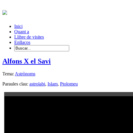
Inici
Quant a
Llibre de visites
Enllaços
Alfons X el Savi
Tema:
Astrònoms
Paraules clau:
astrolabi
,
Islam
,
Ptolomeu