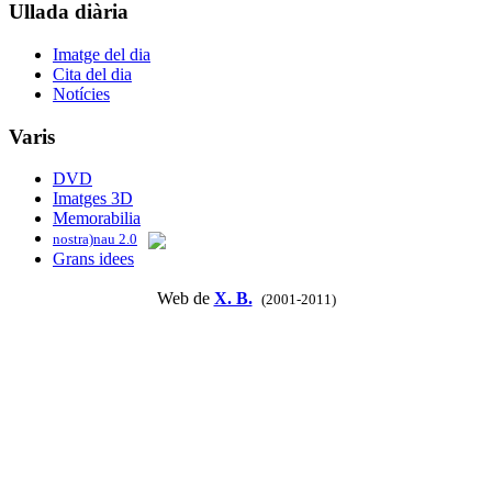
Ullada diària
Imatge del dia
Cita del dia
Notícies
Varis
DVD
Imatges 3D
Memorabilia
nostra)nau 2.0
Grans idees
Web de
X. B.
(2001-2011)