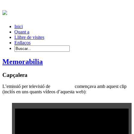
Inici
Quant a
Llibre de visites
Enllaços
Memorabilia
Capçalera
L’emissió per televisió de
nostra)nau
començava amb aquest clip
(inclós en uns quants vídeos d’aquesta web):