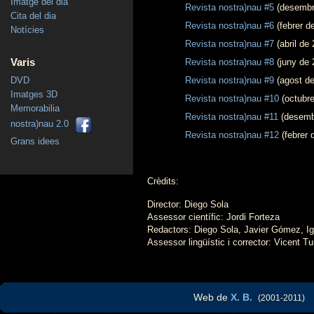
Imatge del dia
Revista nostra)nau #5
(desembr
Cita del dia
Revista nostra)nau #6
(febrer d
Notícies
Revista nostra)nau #7
(abril de
Varis
Revista nostra)nau #8
(juny de 
DVD
Revista nostra)nau #9
(agost de
Imatges 3D
Revista nostra)nau #10
(octubre
Memorabilia
Revista nostra)nau #11
(desemb
nostra)nau 2.0
Revista nostra)nau #12
(febrer 
Grans idees
Crèdits:
Director: Diego Sola
Assessor científic: Jordi Forteza
Redactors: Diego Sola, Javier Gómez, Ign
Assessor lingüístic i corrector: Vicent Tu
Web de
X. B.
(2001-2011)