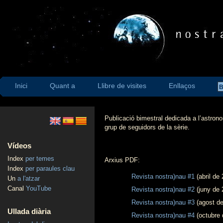
Inici
Quant a
Llibre de visites
Enllaços
Publicació bimestral dedicada a l’astrono
grup de seguidors de la sèrie.
Vídeos
Index
per temes
Arxius PDF:
Index
per paraules clau
Revista nostra)nau #1
(abril de
Un
a l'atzar
Canal
YouTube
Revista nostra)nau #2
(juny de 
Revista nostra)nau #3
(agost de
Ullada diària
Revista nostra)nau #4
(octubre 