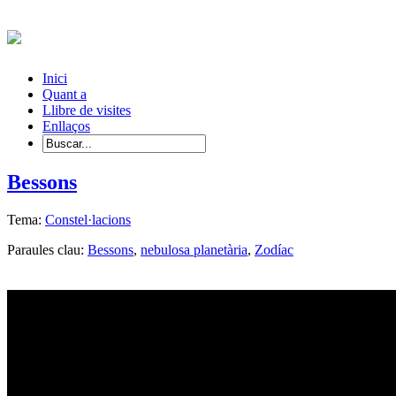
Inici
Quant a
Llibre de visites
Enllaços
Bessons
Tema:
Constel·lacions
Paraules clau:
Bessons
,
nebulosa planetària
,
Zodíac