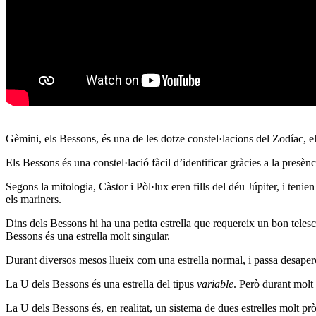
Gèmini, els Bessons, és una de les dotze constel·lacions del Zodíac, el
Els Bessons és una constel·lació fàcil d’identificar gràcies a la presènci
Segons la mitologia, Càstor i Pòl·lux eren fills del déu Júpiter, i teni
els mariners.
Dins dels Bessons hi ha una petita estrella que requereix un bon tele
Bessons és una estrella molt singular.
Durant diversos mesos llueix com una estrella normal, i passa desape
La U dels Bessons és una estrella del tipus
variable
. Però durant molt
La U dels Bessons és, en realitat, un sistema de dues estrelles molt prò