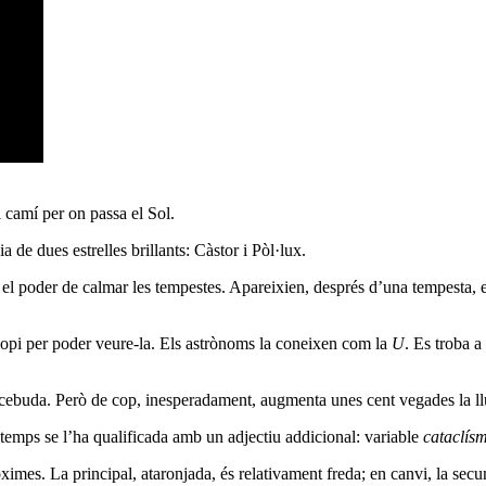
 camí per on passa el Sol.
a de dues estrelles brillants: Càstor i Pòl·lux.
en el poder de calmar les tempestes. Apareixien, després d’una tempesta, e
scopi per poder veure-la. Els astrònoms la coneixen com la
U
. Es troba a
rcebuda. Però de cop, inesperadament, augmenta unes cent vegades la ll
 temps se l’ha qualificada amb un adjectiu addicional: variable
cataclís
ximes. La principal, ataronjada, és relativament freda; en canvi, la secu