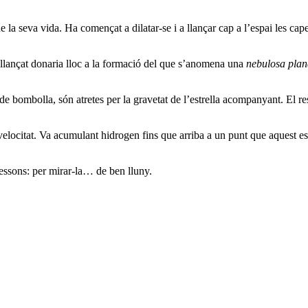
l de la seva vida. Ha començat a dilatar-se i a llançar cap a l’espai les c
s llançat donaria lloc a la formació del que s’anomena una
nebulosa plan
de bombolla, són atretes per la gravetat de l’estrella acompanyant. El re
 velocitat. Va acumulant hidrogen fins que arriba a un punt que aquest
essons: per mirar-la… de ben lluny.