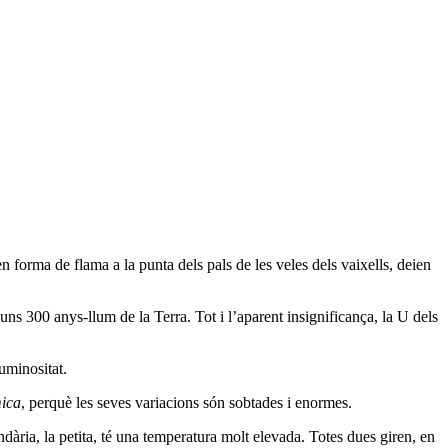
n forma de flama a la punta dels pals de les veles dels vaixells, deien
 uns 300 anys-llum de la Terra. Tot i l’aparent insignificança, la U dels
uminositat.
mica
, perquè les seves variacions són sobtades i enormes.
ndària, la petita, té una temperatura molt elevada. Totes dues giren, en