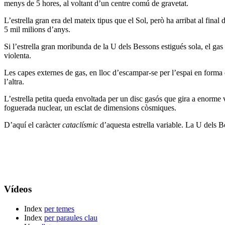
menys de 5 hores, al voltant d’un centre comú de gravetat.
L’estrella gran era del mateix tipus que el Sol, però ha arribat al fina
5 mil milions d’anys.
Si l’estrella gran moribunda de la U dels Bessons estigués sola, el ga
violenta.
Les capes externes de gas, en lloc d’escampar-se per l’espai en forma 
l’altra.
L’estrella petita queda envoltada per un disc gasós que gira a enorme
foguerada nuclear, un esclat de dimensions còsmiques.
D’aquí el caràcter
cataclísmic
d’aquesta estrella variable. La U dels B
Vídeos
Index
per temes
Index
per paraules clau