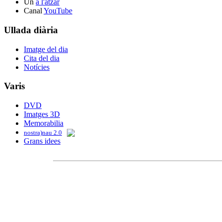
Un
a l'atzar
Canal
YouTube
Ullada diària
Imatge del dia
Cita del dia
Notícies
Varis
DVD
Imatges 3D
Memorabilia
nostra)nau 2.0
Grans idees