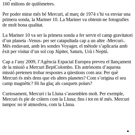
160 milions de quilòmetres.
Per poder mirar més bé Mercuri, al març de 1974 s’hi va enviar una
primera sonda, la Mariner 10. La Mariner va obtenir-ne fotografies
de molt bona qualitat.
La Mariner 10 va ser la primera sonda a fer servir el camp gravitatori
d’un planeta -Venus- per ser catapultada cap a un altre -Mercuri-.
Més endavant, amb les sondes Voyager, el mètode s’aplicaria amb
èxit per visitar d’un sol cop Júpiter, Saturn, Urà i Neptú.
Cap a l’any 2009, l’Agència Espacial Europea preveu el llançament
de la missió a Mercuri BepiColombo. Els astrònoms d’aquesta
missió pretenen trobar respostes a qüestions com ara: Per què
Mercuri és més dens que els altres planetes? Com s’origina el seu
camp magnètic? Hi ha glaç als casquets polars?
Curiosament, Mercuri i la Lluna s’assemblen molt. Per exemple,
Mercuri és ple de cràters com la Lluna; fins i tot en té més. Mercuri
tampoc no té atmosfera, com la Lluna.