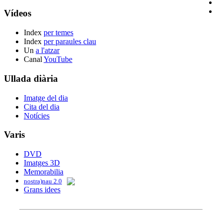
Vídeos
Index
per temes
Index
per paraules clau
Un
a l'atzar
Canal
YouTube
Ullada diària
Imatge del dia
Cita del dia
Notícies
Varis
DVD
Imatges 3D
Memorabilia
nostra)nau 2.0
Grans idees