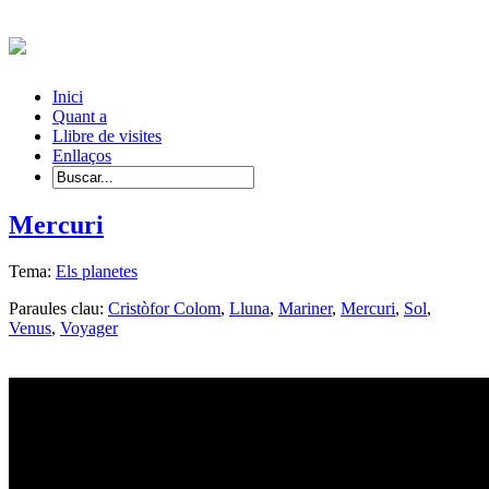
Inici
Quant a
Llibre de visites
Enllaços
Mercuri
Tema:
Els planetes
Paraules clau:
Cristòfor Colom
,
Lluna
,
Mariner
,
Mercuri
,
Sol
,
Venus
,
Voyager