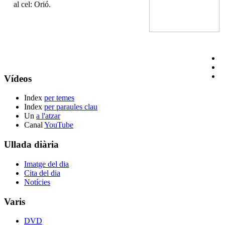
al cel: Orió.
Vídeos
Index
per temes
Index
per paraules clau
Un
a l'atzar
Canal
YouTube
Ullada diària
Imatge del dia
Cita del dia
Notícies
Varis
DVD