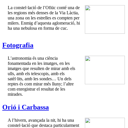
La constel·lació de l’Ofiüc conté una de
les regions més denses de la Via Làctia,
una zona on les estrelles es compten per
milers. Enmig d’aquesta aglomeració, hi
ha una nebulosa en forma de cuc.
Fotografia
L’astronomia és una ciència
fonamentada en les imatges, en les
imatges que resulten de mirar amb els
ulls, amb els telescopis, amb els
satèl·lits, amb les sondes… Un dels
reptes és com mirar més lluny; l’altre
com enregistrar el resultat de les
mirades.
Orió i Carbassa
A l’hivern, avançada la nit, hi ha una
constel·lació que destaca particularment